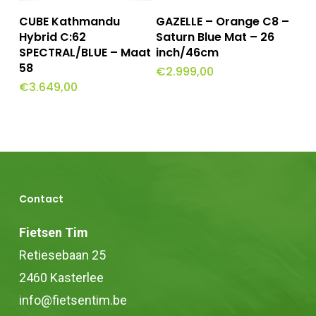
Toevoegen Aan
Toevoegen Aan
op
CUBE Kathmandu
GAZELLE – Orange C8 –
Winkelwagen
Winkelwagen
Hybrid C:62
Saturn Blue Mat – 26
de
SPECTRAL/BLUE – Maat
inch/46cm
productpagina
58
€
2.999,00
€
3.649,00
Contact
Fietsen Tim
Retiesebaan 25
2460 Kasterlee
info@fietsentim.be