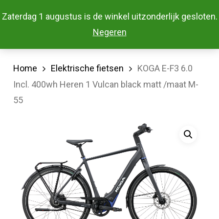
Skip
Menu
Zaterdag 1 augustus is de winkel uitzonderlijk gesloten.
to
Close
Negeren
main
Menu
content
Home
Elektrische fietsen
KOGA E-F3 6.0
Incl. 400wh Heren 1 Vulcan black matt /maat M-
55