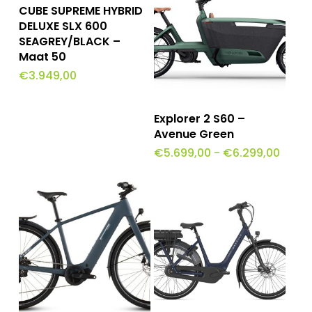
Toevoegen Aan
CUBE SUPREME HYBRID
Winkelwagen
DELUXE SLX 600
SEAGREY/BLACK –
Maat 50
€
3.949,00
Dit
Opties Selecteren
Explorer 2 S60 –
product
Avenue Green
Prijsk
€
5.699,00
-
€
6.299,00
heeft
€5.69
tot
meerdere
€6.29
variaties.
Deze
optie
kan
gekozen
worden