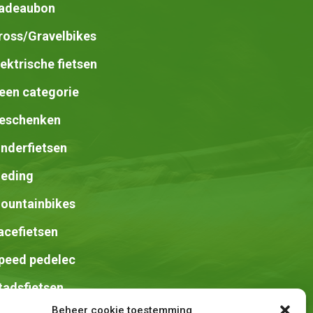
adeaubon
ross/Gravelbikes
lektrische fietsen
een categorie
eschenken
inderfietsen
leding
ountainbikes
acefietsen
peed pedelec
tadsfietsen
Beheer cookie toestemming