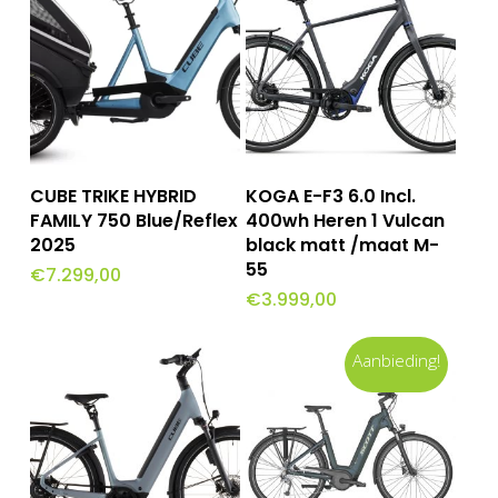
Toevoegen Aan
Toevoegen Aan
CUBE TRIKE HYBRID
KOGA E-F3 6.0 Incl.
Winkelwagen
Winkelwagen
FAMILY 750 Blue/Reflex
400wh Heren 1 Vulcan
2025
black matt /maat M-
55
€
7.299,00
€
3.999,00
Aanbieding!