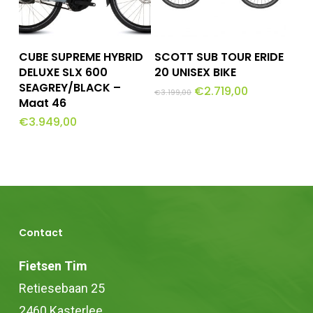
Dit
Opties Selecteren
Toevoegen Aan
CUBE SUPREME HYBRID
SCOTT SUB TOUR ERIDE
Winkelwagen
product
DELUXE SLX 600
20 UNISEX BIKE
SEAGREY/BLACK –
Oorspronkelijke
Huidige
€
2.719,00
heeft
€
3.199,00
prijs
prijs
Maat 46
was:
is:
meerdere
€
3.949,00
€3.199,00.
€2.719,00.
variaties.
Deze
optie
kan
gekozen
Contact
worden
Fietsen Tim
op
Retiesebaan 25
de
2460 Kasterlee