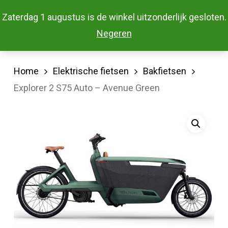
Skip
Menu
Zaterdag 1 augustus is de winkel uitzonderlijk gesloten.
to
Close
Negeren
main
Menu
content
Home
Elektrische fietsen
Bakfietsen
Explorer 2 S75 Auto – Avenue Green