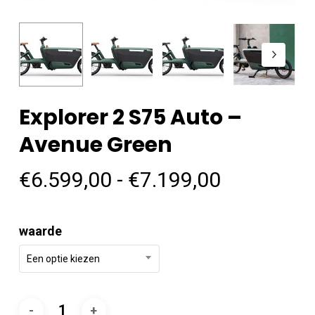
Explorer 2 S75 Auto –
Avenue Green
Prijsklass
€
6.599,00
-
€
7.199,00
€6.599,00
tot
waarde
€7.199,00
Een optie kiezen