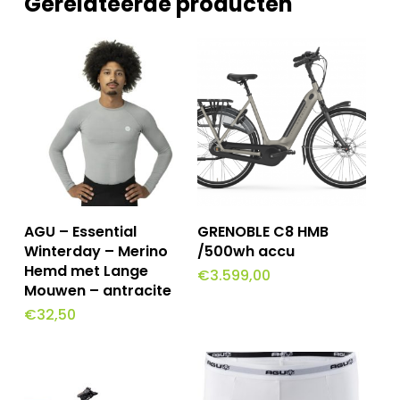
Gerelateerde producten
Dit
Dit
Opties Selecteren
Opties Selecteren
AGU – Essential
GRENOBLE C8 HMB
product
product
Winterday – Merino
/500wh accu
Hemd met Lange
€
3.599,00
heeft
heeft
Mouwen – antracite
meerdere
meerdere
€
32,50
variaties.
variaties.
Deze
Deze
optie
optie