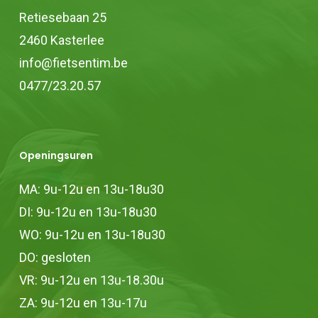
op
op
Retiesebaan 25
de
de
2460 Kasterlee
productpagina
productpagina
info@fietsentim.be
0477/23.20.57
Openingsuren
MA: 9u-12u en 13u-18u30
DI: 9u-12u en 13u-18u30
WO: 9u-12u en 13u-18u30
DO: gesloten
VR: 9u-12u en 13u-18.30u
ZA: 9u-12u en 13u-17u