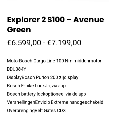
Explorer 2 S100 – Avenue
Green
Prijsklass
€
6.599,00
-
€
7.199,00
€6.599,00
tot
MotorBosch Cargo Line 100 Nm middenmotor
€7.199,00
BDU384Y
DisplayBosch Purion 200 zijdisplay
Bosch E-bike LockJa, via app
Bosch battery lockoptioneel via de app
VersnellingenEnviolo Extreme handgeschakeld
OverbrengingBelt Gates CDX