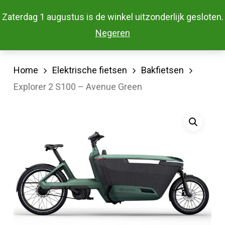
Skip
Menu
Zaterdag 1 augustus is de winkel uitzonderlijk gesloten.
to
Close
Negeren
main
Menu
content
Home
Elektrische fietsen
Bakfietsen
Explorer 2 S100 – Avenue Green