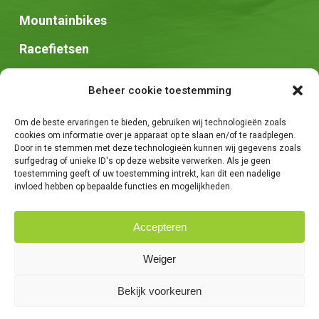
Mountainbikes
Racefietsen
Speed pedelec
Beheer cookie toestemming
Stadsfietsen
Om de beste ervaringen te bieden, gebruiken wij technologieën zoals
Zadels
cookies om informatie over je apparaat op te slaan en/of te raadplegen.
Door in te stemmen met deze technologieën kunnen wij gegevens zoals
surfgedrag of unieke ID's op deze website verwerken. Als je geen
toestemming geeft of uw toestemming intrekt, kan dit een nadelige
invloed hebben op bepaalde functies en mogelijkheden.
Accepteren
© 2026 Fietsen Tim. -
Algemene voorwaarden
-
Privacybeleid
-
Weiger
Creatie van
We Are Knights
Bekijk voorkeuren
facebook