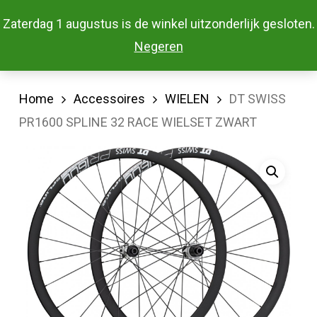
Skip
Menu
Zaterdag 1 augustus is de winkel uitzonderlijk gesloten.
to
Close
Negeren
main
Menu
content
Home
Accessoires
WIELEN
DT SWISS
PR1600 SPLINE 32 RACE WIELSET ZWART