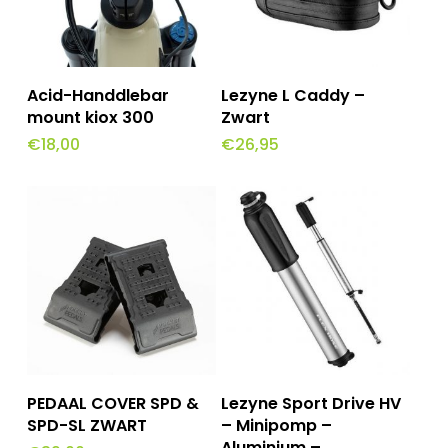
Toevoegen Aan
Toevoegen Aan
Acid-Handdlebar
Lezyne L Caddy –
Winkelwagen
Winkelwagen
mount kiox 300
Zwart
€
18,00
€
26,95
Toevoegen Aan
Toevoegen Aan
PEDAAL COVER SPD &
Lezyne Sport Drive HV
Winkelwagen
Winkelwagen
SPD-SL ZWART
– Minipomp –
Aluminium –