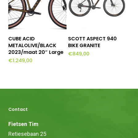
Dit
Opties Selecteren
Toevoegen Aan
CUBE ACID
SCOTT ASPECT 940
Winkelwagen
product
METALOLIVE/BLACK
BIKE GRANITE
2023/maat 20″ Large
€
849,00
heeft
€
1.249,00
meerdere
variaties.
Deze
optie
kan
Contact
gekozen
worden
Fietsen Tim
op
Retiesebaan 25