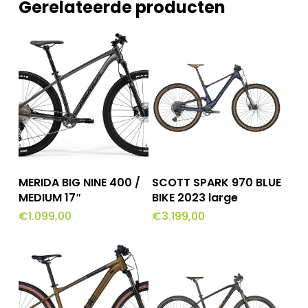
Gerelateerde producten
Toevoegen Aan
Toevoegen Aan
MERIDA BIG NINE 400 /
SCOTT SPARK 970 BLUE
Winkelwagen
Winkelwagen
MEDIUM 17″
BIKE 2023 large
€
1.099,00
€
3.199,00