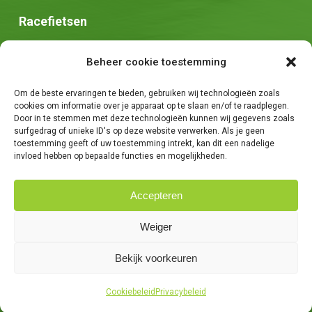
Racefietsen
Speed pedelec
Beheer cookie toestemming
Stadsfietsen
Om de beste ervaringen te bieden, gebruiken wij technologieën zoals
Zadels
cookies om informatie over je apparaat op te slaan en/of te raadplegen.
Door in te stemmen met deze technologieën kunnen wij gegevens zoals
surfgedrag of unieke ID's op deze website verwerken. Als je geen
toestemming geeft of uw toestemming intrekt, kan dit een nadelige
invloed hebben op bepaalde functies en mogelijkheden.
Accepteren
© 2026 Fietsen Tim. -
Algemene voorwaarden
-
Privacybeleid
-
Weiger
Creatie van
We Are Knights
Bekijk voorkeuren
facebook
Cookiebeleid
Privacybeleid