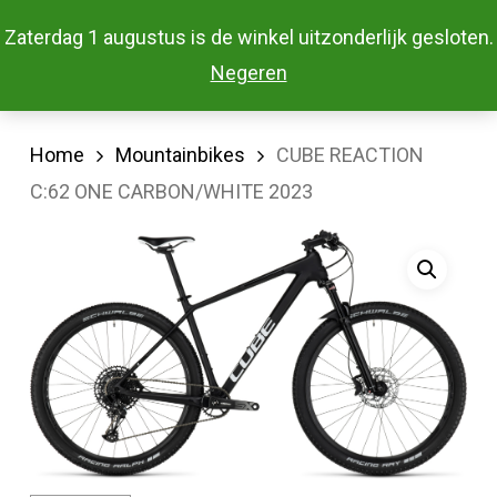
Skip
Menu
Zaterdag 1 augustus is de winkel uitzonderlijk gesloten.
to
Close
Negeren
main
Menu
content
Home
Mountainbikes
CUBE REACTION
C:62 ONE CARBON/WHITE 2023