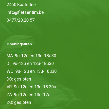
de
2460 Kasterlee
productpagina
info@fietsentim.be
0477/23.20.57
Openingsuren
MA: 9u-12u en 13u-18u30
DI: 9u-12u en 13u-18u30
WO: 9u-12u en 13u-18u30
DO: gesloten
VR: 9u-12u en 13u-18.30u
ZA: 9u-12u en 13u-17u
ZO: gesloten