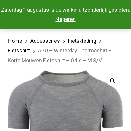
Skip
Menu
Zaterdag 1 augustus is de winkel uitzonderlijk gesloten.
to
Close
Negeren
main
Menu
content
Home
Accessoires
Fietskleding
Fietsshirt
AGU – Winterday Thermoshirt –
Korte Mouwen Fietsshirt – Grijs – M S/M