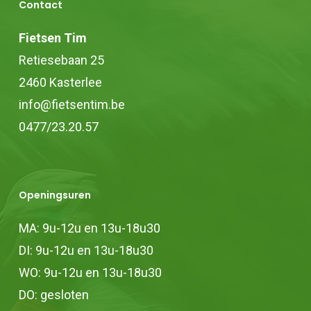
op
Contact
gekozen
de
worden
Fietsen Tim
productpagina
op
Retiesebaan 25
de
2460 Kasterlee
productpagina
info@fietsentim.be
0477/23.20.57
Openingsuren
MA: 9u-12u en 13u-18u30
DI: 9u-12u en 13u-18u30
WO: 9u-12u en 13u-18u30
DO: gesloten