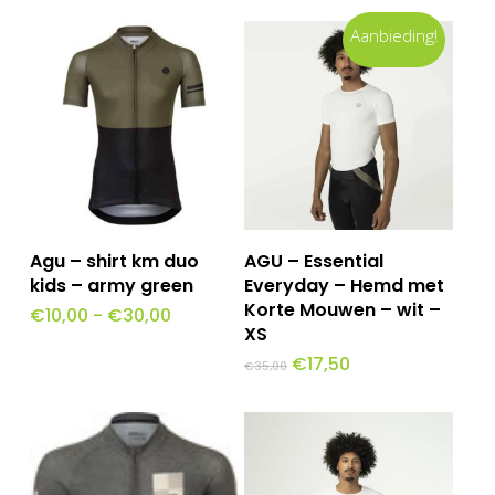
Aanbieding!
Dit
Opties Selecteren
Toevoegen Aan
Agu – shirt km duo
AGU – Essential
Winkelwagen
product
kids – army green
Everyday – Hemd met
Korte Mouwen – wit –
Prijsklasse:
€
10,00
-
€
30,00
heeft
€10,00
XS
tot
meerdere
Oorspronkelijke
Huidige
€
17,50
€30,00
€
35,00
prijs
prijs
variaties.
was:
is:
€35,00.
€17,50.
Deze
optie
kan