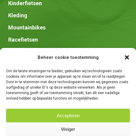
Kinderfietsen
Kleding
Mountainbikes
Racefietsen
Speed pedelec
Beheer cookie toestemming
Stadsfietsen
Om de beste ervaringen te bieden, gebruiken wij technologieën zoals
Zadels
cookies om informatie over je apparaat op te slaan en/of te raadplegen.
Door in te stemmen met deze technologieën kunnen wij gegevens zoals
surfgedrag of unieke ID's op deze website verwerken. Als je geen
toestemming geeft of uw toestemming intrekt, kan dit een nadelige
invloed hebben op bepaalde functies en mogelijkheden.
Accepteren
© 2026 Fietsen Tim. -
Algemene voorwaarden
-
Privacybeleid
-
Weiger
Creatie van
We Are Knights