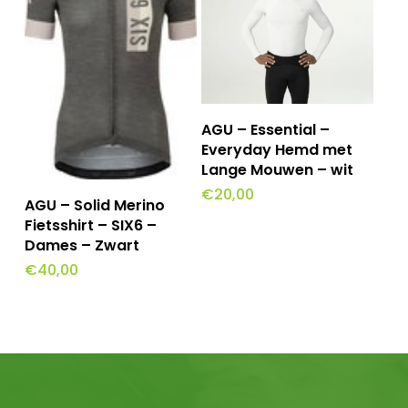
gekozen
worden
op
de
Dit
Opties Selecteren
AGU – Essential –
productpagina
product
Everyday Hemd met
Lange Mouwen – wit
heeft
Dit
€
20,00
Opties Selecteren
AGU – Solid Merino
meerdere
product
Fietsshirt – SIX6 –
variaties.
Dames – Zwart
heeft
Deze
€
40,00
meerdere
optie
variaties.
kan
Deze
gekozen
optie
worden
kan