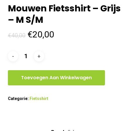
Mouwen Fietsshirt – Grijs
– M S/M
Oorspronkelijke
Huidige
€
20,00
€
40,00
prijs
prijs
was:
is:
€40,00.
€20,00.
Toevoegen Aan Winkelwagen
Categorie:
Fietsshirt