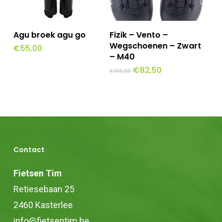
worden
worden
op
op
Dit
Opties Selecteren
Toevoegen Aan
Agu broek agu go
Fizik – Vento –
de
de
Winkelwagen
product
Wegschoenen – Zwart
€
55,00
productpagina
productpagina
– M40
heeft
Oorspronkelijke
Huidige
€
82,50
€
165,00
meerdere
prijs
prijs
was:
is:
variaties.
€165,00.
€82,50.
Deze
optie
kan
Contact
gekozen
worden
Fietsen Tim
op
Retiesebaan 25
de
2460 Kasterlee
productpagina
info@fietsentim.be