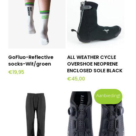
Dit
Dit
Opties Selecteren
Opties Selecteren
GoFluo-Reflective
ALL WEATHER CYCLE
product
product
socks-Wit/groen
OVERSHOE NEOPRENE
ENCLOSED SOLE BLACK
€
19,95
heeft
heeft
€
45,00
meerdere
meerdere
variaties.
variaties.
Aanbieding!
Deze
Deze
optie
optie
kan
kan
gekozen
gekozen