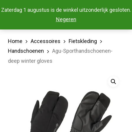
Skip
Menu
Zaterdag 1 augustus is de winkel uitzonderlijk gesloten.
to
Close
Negeren
main
Menu
content
Home
Accessoires
Fietskleding
Handschoenen
Agu-Sporthandschoenen-
deep winter gloves