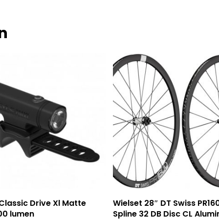
n
evoegen Aan Winkelwagen
Toevoegen Aan Winkel
Classic Drive Xl Matte
Wielset 28″ DT Swiss PR16
00 lumen
Spline 32 DB Disc CL Alum