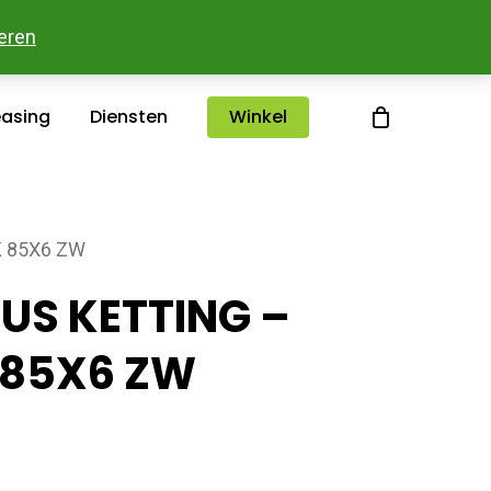
sterlee
Over ons
Merken
Contact
eren
easing
Diensten
Winkel
K 85X6 ZW
US KETTING –
 85X6 ZW