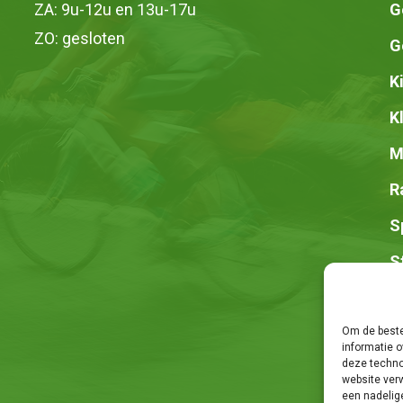
ZA: 9u-12u en 13u-17u
G
ZO: gesloten
G
K
K
M
R
S
S
Z
Om de beste
informatie o
deze techno
website ver
een nadelig