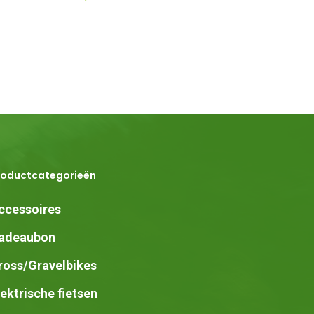
roductcategorieën
ccessoires
adeaubon
ross/Gravelbikes
lektrische fietsen