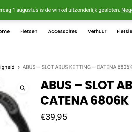
 En Betaal Makkelijk Online - Gratis Levering In Groot Ka
rdag 1 augustus is de winkel uitzonderlijk gesloten.
Neg
ome
Fietsen
Accessoires
Verhuur
Fietsl
ligheid
ABUS – SLOT ABUS KETTING – CATENA 6806
ABUS – SLOT AB
CATENA 6806K
€
39,95