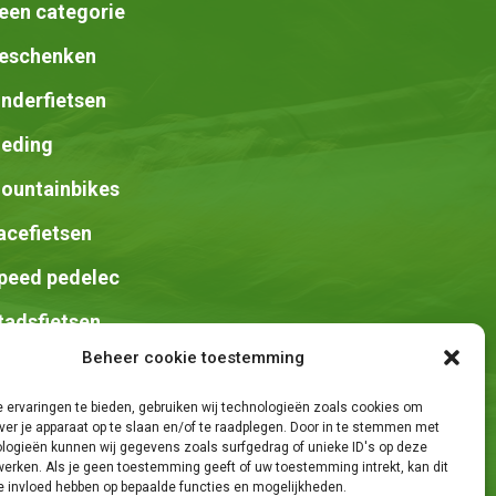
een categorie
eschenken
inderfietsen
leding
ountainbikes
acefietsen
peed pedelec
tadsfietsen
Beheer cookie toestemming
adels
 ervaringen te bieden, gebruiken wij technologieën zoals cookies om
ver je apparaat op te slaan en/of te raadplegen. Door in te stemmen met
logieën kunnen wij gegevens zoals surfgedrag of unieke ID's op deze
werken. Als je geen toestemming geeft of uw toestemming intrekt, kan dit
e invloed hebben op bepaalde functies en mogelijkheden.