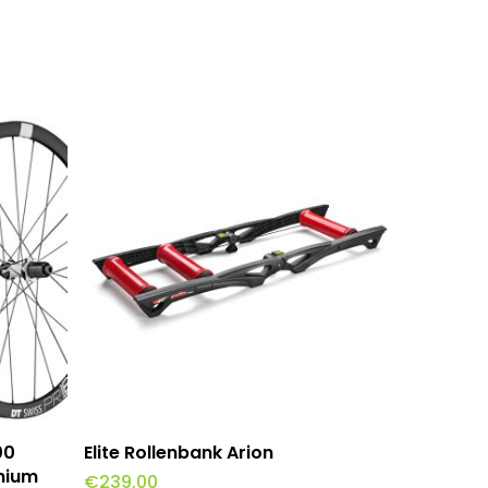
wagen
Toevoegen Aan Winkelwagen
00
Elite Rollenbank Arion
inium
€
239,00