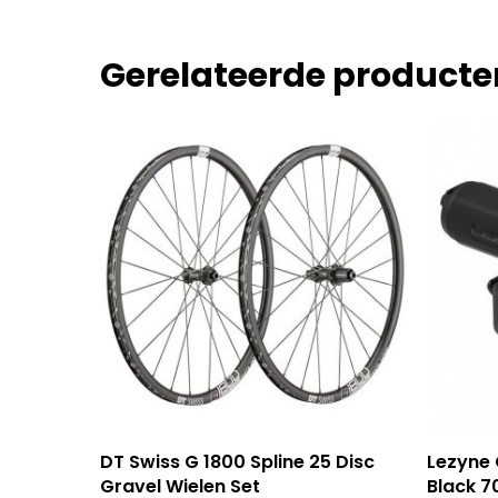
Gerelateerde producte
Toevoegen Aan Winkelwagen
To
DT Swiss G 1800 Spline 25 Disc
Lezyne 
Gravel Wielen Set
Black 7