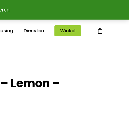
sterlee
Over ons
Merken
Contact
eren
easing
Diensten
Winkel
l – Lemon –