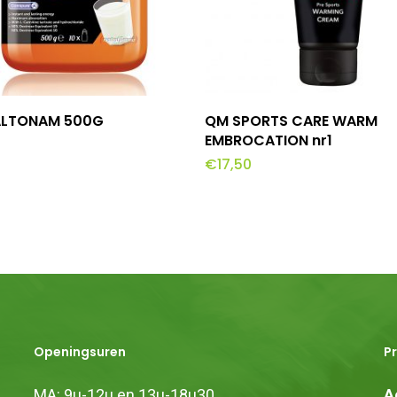
evoegen Aan Winkelwagen
Toevoegen Aan Winkel
ALTONAM 500G
QM SPORTS CARE WARM
EMBROCATION nr1
€
17,50
Openingsuren
P
MA: 9u-12u en 13u-18u30
A