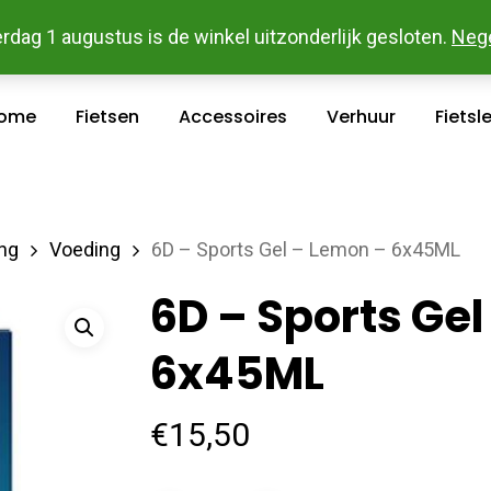
 En Betaal Makkelijk Online - Gratis Levering In Groot Ka
rdag 1 augustus is de winkel uitzonderlijk gesloten.
Neg
ome
Fietsen
Accessoires
Verhuur
Fietsl
ing
Voeding
6D – Sports Gel – Lemon – 6x45ML
6D – Sports Ge
6x45ML
€
15,50