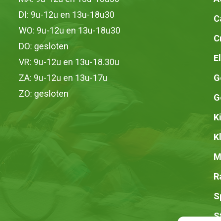
DI: 9u-12u en 13u-18u30
C
WO: 9u-12u en 13u-18u30
C
DO: gesloten
E
VR: 9u-12u en 13u-18.30u
ZA: 9u-12u en 13u-17u
G
ZO: gesloten
G
K
K
M
R
S
S