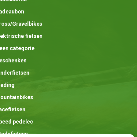
adeaubon
ross/Gravelbikes
lektrische fietsen
een categorie
eschenken
inderfietsen
leding
ountainbikes
acefietsen
peed pedelec
tadsfietsen