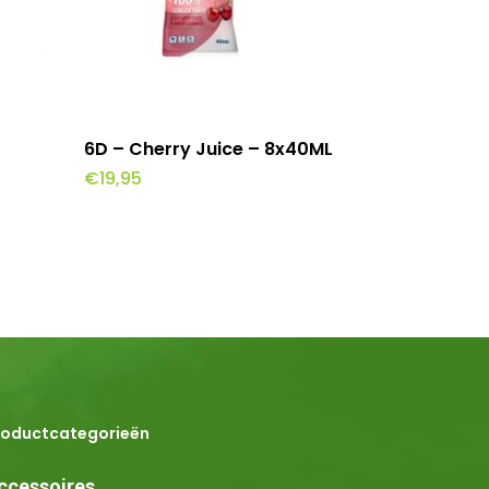
wagen
Toevoegen Aan Winkelwagen
6D – Cherry Juice – 8x40ML
€
19,95
roductcategorieën
ccessoires