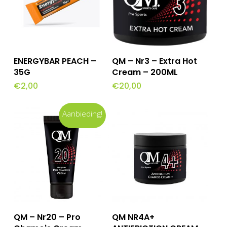
Toevoegen Aan
Toevoegen Aan
ENERGYBAR PEACH –
QM – Nr3 – Extra Hot
Winkelwagen
Winkelwagen
35G
Cream – 200ML
€
2,00
€
20,00
Aanbieding!
Toevoegen Aan
Toevoegen Aan
QM – Nr20 – Pro
QM NR4A+
Winkelwagen
Winkelwagen