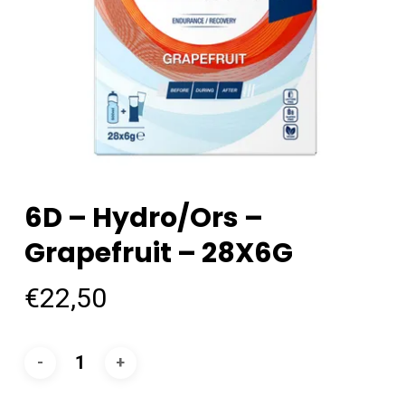
6D – Hydro/Ors –
Grapefruit – 28X6G
€
22,50