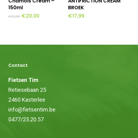
Chamois Cream –
ANTIFRICTION CREAM
150ml
BROEK
Oorspronkelijke
Huidige
€
20,00
€
17,99
€
22,00
prijs
prijs
was:
is:
€22,00.
€20,00.
Contact
Fietsen Tim
Retiesebaan 25
2460 Kasterlee
info@fietsentim.be
0477/23.20.57