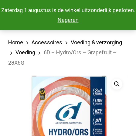
Skip
Menu
Zaterdag 1 augustus is de winkel uitzonderlijk gesloten.
to
Close
Negeren
main
Menu
content
Home
Accessoires
Voeding & verzorging
Voeding
6D – Hydro/Ors – Grapefruit –
28X6G