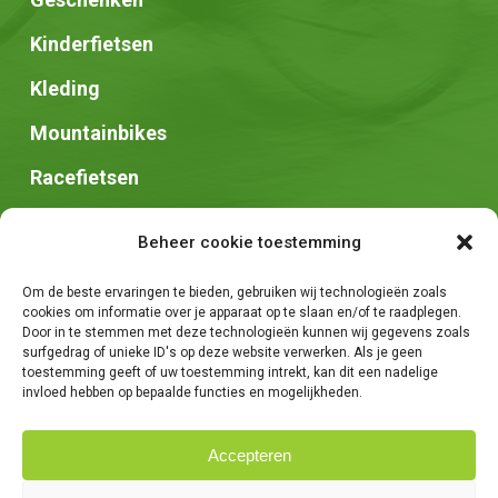
Kinderfietsen
Kleding
Mountainbikes
Racefietsen
Speed pedelec
Beheer cookie toestemming
Stadsfietsen
Om de beste ervaringen te bieden, gebruiken wij technologieën zoals
Zadels
cookies om informatie over je apparaat op te slaan en/of te raadplegen.
Door in te stemmen met deze technologieën kunnen wij gegevens zoals
surfgedrag of unieke ID's op deze website verwerken. Als je geen
toestemming geeft of uw toestemming intrekt, kan dit een nadelige
invloed hebben op bepaalde functies en mogelijkheden.
Accepteren
© 2026 Fietsen Tim. -
Algemene voorwaarden
-
Privacybeleid
-