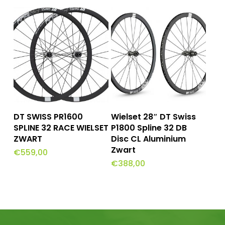
Lees Meer
Toevoegen Aan
DT SWISS PR1600
Wielset 28″ DT Swiss
Winkelwagen
SPLINE 32 RACE WIELSET
P1800 Spline 32 DB
ZWART
Disc CL Aluminium
Zwart
€
559,00
€
388,00