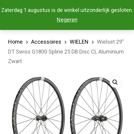
Skip
Menu
Zaterdag 1 augustus is de winkel uitzonderlijk gesloten.
to
Close
Negeren
main
Menu
content
Home
Accessoires
WIELEN
Wielset 29″
DT Swiss G1800 Spline 25 DB Disc CL Aluminium
Zwart